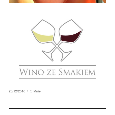
Data
Kategorie
25/12/2016
O Mnie
publikacji