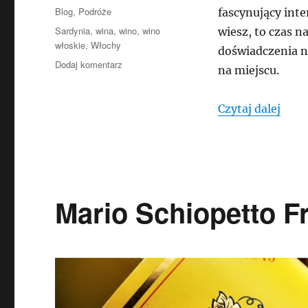
publikacji
Kategorie
Blog
,
Podróże
fascynujący inte
Tagi
Sardynia
,
wina
,
wino
,
wino
wiesz, to czas n
włoskie
,
Włochy
doświadczenia n
do
Dodaj komentarz
na miejscu.
SARDYNIA
–
TESTUJĘ
„SAR
Czytaj dalej
DLA
WAS
ZNAKOMITE
WINA
Z
TEJ
Mario Schiopetto F
WYSPY
(wideo)