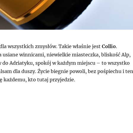
e dla wszystkich zmysłów. Takie właśnie jest
Collio
.
 usiane winnicami, niewielkie miasteczka, bliskość Alp,
ów do Adriatyku, spokój w każdym miejscu – to wszystko
lsam dla duszy. Życie biegnie powoli, bez pośpiechu i te
ię każdemu, kto tutaj przyjedzie.
io Schiopetto Friulano 2019”