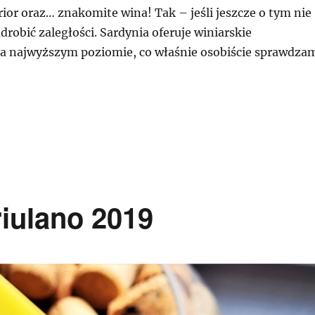
rior oraz… znakomite wina! Tak – jeśli jeszcze o tym nie
adrobić zaległości. Sardynia oferuje winiarskie
a najwyższym poziomie, co właśnie osobiście sprawdza
DYNIA – TESTUJĘ DLA WAS ZNAKOMITE WINA Z TEJ WY
riulano 2019