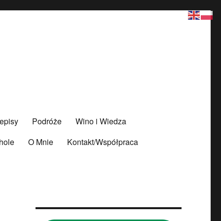
episy
Podróże
Wino i Wiedza
ohole
O Mnie
Kontakt/Współpraca