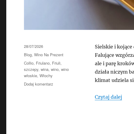
Data
28/07/2026
Sielskie i kojąc
publikacji
Kategorie
Blog
,
Wino Na Prezent
Falujące wzgórza
Tagi
Collio
,
Friulano
,
Friuli
,
ale i parę krok
szczepy
,
wina
,
wino
,
wino
działa niczym ba
włoskie
,
Włochy
klimat udziela s
do
Dodaj komentarz
Mario
Schiopetto
„Mar
Czytaj dalej
Friulano
2019