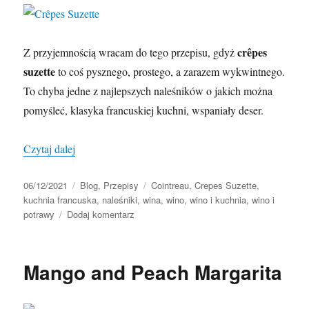
crêpes
Z przyjemnością wracam do tego przepisu, gdyż
suzette
to coś pysznego, prostego, a zarazem wykwintnego.
To chyba jedne z najlepszych naleśników o jakich można
pomyśleć, klasyka francuskiej kuchni, wspaniały deser.
„Crêpes Suzette”
Czytaj dalej
Data
Kategorie
Tagi
06/12/2021
Blog
,
Przepisy
Cointreau
,
Crepes Suzette
,
publikacji
kuchnia francuska
,
naleśniki
,
wina
,
wino
,
wino i kuchnia
,
wino i
do
potrawy
Dodaj komentarz
Crêpes
Suzette
Mango and Peach Margarita