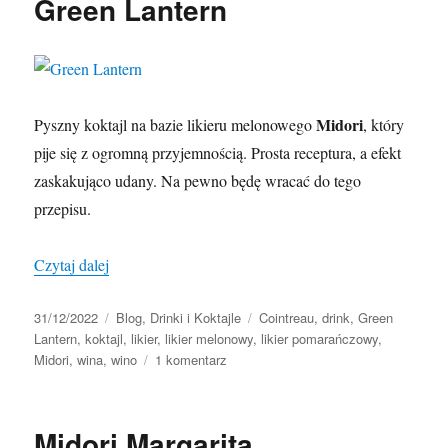
Green Lantern
Midori
Pyszny koktajl na bazie likieru melonowego
, który
pije się z ogromną przyjemnością. Prosta receptura, a efekt
zaskakująco udany. Na pewno będę wracać do tego
przepisu.
„Green Lantern”
Czytaj dalej
Data
Kategorie
Tagi
31/12/2022
Blog
,
Drinki i Koktajle
Cointreau
,
drink
,
Green
publikacji
Lantern
,
koktajl
,
likier
,
likier melonowy
,
likier pomarańczowy
,
do
Midori
,
wina
,
wino
1 komentarz
Green
Lantern
Midori Margarita