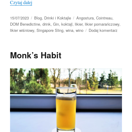
„Singapore Sling”
Czytaj dalej
Data
Kategorie
Tagi
15/07/2023
Blog
,
Drinki i Koktajle
Angostura
,
Cointreau
,
publikacji
DOM Benedictine
,
drink
,
Gin
,
koktajl
,
likier
,
likier pomarańczowy
,
do
likier wiśniowy
,
Singapore Sling
,
wina
,
wino
Dodaj komentarz
Singapo
Sling
Monk’s Habit