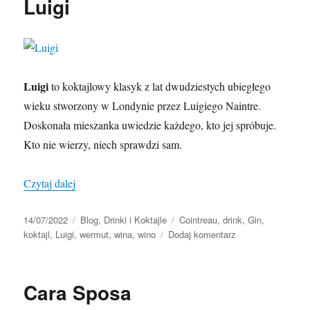
Luigi
Luigi
to koktajlowy klasyk z lat dwudziestych ubiegłego
wieku stworzony w Londynie przez Luigiego Naintre.
Doskonała mieszanka uwiedzie każdego, kto jej spróbuje.
Kto nie wierzy, niech sprawdzi sam.
„Luigi”
Czytaj dalej
Data
Kategorie
Tagi
14/07/2022
Blog
,
Drinki i Koktajle
Cointreau
,
drink
,
Gin
,
publikacji
do
koktajl
,
Luigi
,
wermut
,
wina
,
wino
Dodaj komentarz
Luigi
Cara Sposa