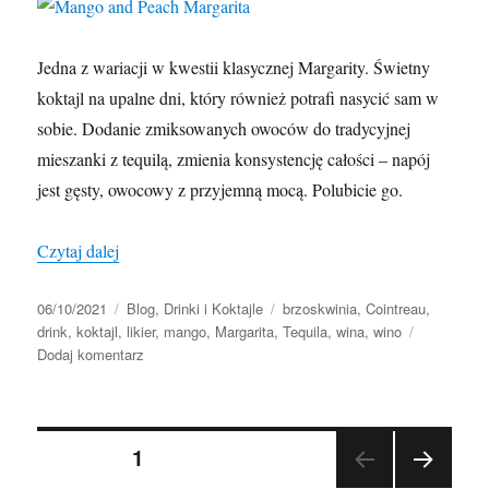
Jedna z wariacji w kwestii klasycznej Margarity. Świetny
koktajl na upalne dni, który również potrafi nasycić sam w
sobie. Dodanie zmiksowanych owoców do tradycyjnej
mieszanki z tequilą, zmienia konsystencję całości – napój
jest gęsty, owocowy z przyjemną mocą. Polubicie go.
„Mango and Peach Margarita”
Czytaj dalej
Data
Kategorie
Tagi
06/10/2021
Blog
,
Drinki i Koktajle
brzoskwinia
,
Cointreau
,
publikacji
drink
,
koktajl
,
likier
,
mango
,
Margarita
,
Tequila
,
wina
,
wino
do
Dodaj komentarz
Mango
and
Peach
Stronicowanie
Margarita
STRONA
1