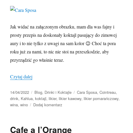
Jak widać na załączonym obrazku, mam dla was fajny i
prosty przepis na doskonały koktajl pasujący do zimowej
aury i to nie tylko z uwagi na sam kolor 😉 Choć ta pora
roku już za nami, to nic nie stoi na przeszkodzie, aby
przyrządzić go właśnie teraz.
„Cara Sposa”
Czytaj dalej
Data
Kategorie
Tagi
14/04/2022
Blog
,
Drinki i Koktajle
Cara Sposa
,
Cointreau
,
publikacji
drink
,
Kahlua
,
koktajl
,
likier
,
likier kawowy
,
likier pomarańczowy
,
do
wina
,
wino
Dodaj komentarz
Cara
Sposa
Cafe a l’Orange