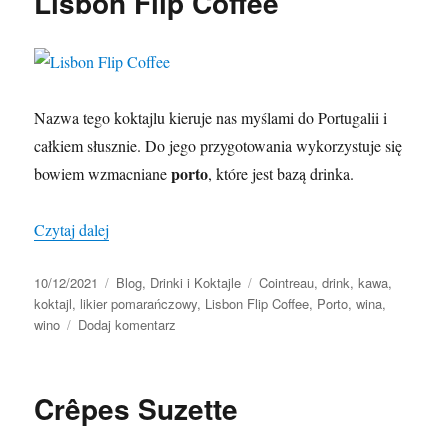
Lisbon Flip Coffee
Nazwa tego koktajlu kieruje nas myślami do Portugalii i
całkiem słusznie. Do jego przygotowania wykorzystuje się
porto
bowiem wzmacniane
, które jest bazą drinka.
„Lisbon Flip Coffee”
Czytaj dalej
Data
Kategorie
Tagi
10/12/2021
Blog
,
Drinki i Koktajle
Cointreau
,
drink
,
kawa
,
publikacji
koktajl
,
likier pomarańczowy
,
Lisbon Flip Coffee
,
Porto
,
wina
,
do
wino
Dodaj komentarz
Lisbon
Flip
Coffee
Crêpes Suzette