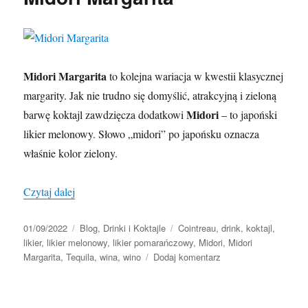
Midori Margarita
to kolejna wariacja w kwestii klasycznej
margarity. Jak nie trudno się domyślić, atrakcyjną i zieloną
Midori
barwę koktajl zawdzięcza dodatkowi
– to japoński
likier melonowy. Słowo „midori” po japońsku oznacza
właśnie kolor zielony.
„Midori Margarita”
Czytaj dalej
Data
Kategorie
Tagi
01/09/2022
Blog
,
Drinki i Koktajle
Cointreau
,
drink
,
koktajl
,
publikacji
likier
,
likier melonowy
,
likier pomarańczowy
,
Midori
,
Midori
do
Margarita
,
Tequila
,
wina
,
wino
Dodaj komentarz
Midori
Margarita