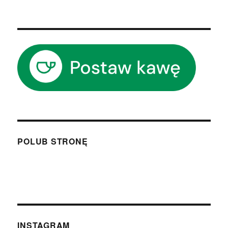
NAST
wpisów
ĘPN
A
STR
ONA
POLUB STRONĘ
INSTAGRAM