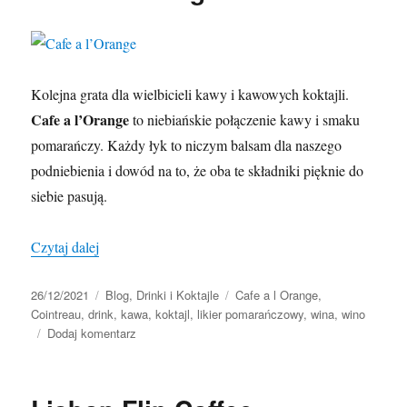
Kolejna grata dla wielbicieli kawy i kawowych koktajli.
Cafe a l’Orange
to niebiańskie połączenie kawy i smaku
pomarańczy. Każdy łyk to niczym balsam dla naszego
podniebienia i dowód na to, że oba te składniki pięknie do
siebie pasują.
„Cafe a l’Orange”
Czytaj dalej
Data
Kategorie
Tagi
26/12/2021
Blog
,
Drinki i Koktajle
Cafe a l Orange
,
publikacji
Cointreau
,
drink
,
kawa
,
koktajl
,
likier pomarańczowy
,
wina
,
wino
do
Dodaj komentarz
Cafe
a
l’Orange