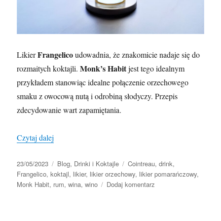
Frangelico
Likier
udowadnia, że znakomicie nadaje się do
Monk’s Habit
rozmaitych koktajli.
jest tego idealnym
przykładem stanowiąc idealne połączenie orzechowego
smaku z owocową nutą i odrobiną słodyczy. Przepis
zdecydowanie wart zapamiętania.
„Monk’s Habit”
Czytaj dalej
Data
Kategorie
Tagi
23/05/2023
Blog
,
Drinki i Koktajle
Cointreau
,
drink
,
publikacji
Frangelico
,
koktajl
,
likier
,
likier orzechowy
,
likier pomarańczowy
,
do
Monk Habit
,
rum
,
wina
,
wino
Dodaj komentarz
Monk’s
Habit