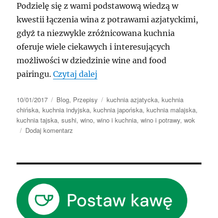
Podzielę się z wami podstawową wiedzą w
kwestii łączenia wina z potrawami azjatyckimi,
gdyż ta niezwykle zróżnicowana kuchnia
oferuje wiele ciekawych i interesujących
możliwości w dziedzinie wine and food
„Azjatyckie smaki = moje smak
pairingu.
Czytaj dalej
Data
Kategorie
Tagi
10/01/2017
Blog
,
Przepisy
kuchnia azjatycka
,
kuchnia
publikacji
chińska
,
kuchnia indyjska
,
kuchnia japońska
,
kuchnia malajska
,
kuchnia tajska
,
sushi
,
wino
,
wino i kuchnia
,
wino i potrawy
,
wok
do
Dodaj komentarz
Azjatyckie
smaki
=
moje
smaki