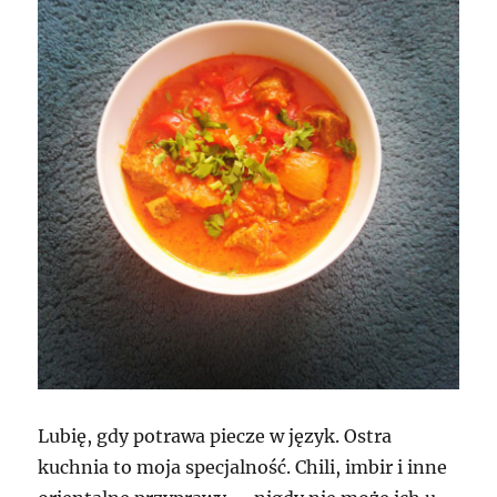
nerkowca
z
domowym
chlebkiem
naan
Lubię, gdy potrawa piecze w język. Ostra
kuchnia to moja specjalność. Chili, imbir i inne