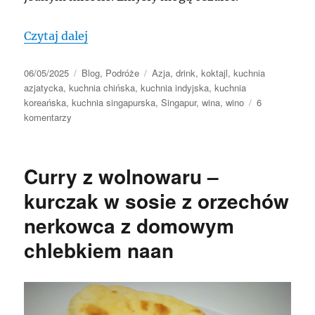
„Singapur – miasto tysiąca smaków”
Czytaj dalej
Data
Kategorie
Tagi
06/05/2025
Blog
,
Podróże
Azja
,
drink
,
koktajl
,
kuchnia
publikacji
azjatycka
,
kuchnia chińska
,
kuchnia indyjska
,
kuchnia
koreańska
,
kuchnia singapurska
,
Singapur
,
wina
,
wino
6
do
komentarzy
Singapur
–
miasto
Curry z wolnowaru –
tysiąca
smaków
kurczak w sosie z orzechów
nerkowca z domowym
chlebkiem naan