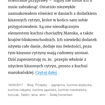
orientalne przyprawy – nigdy nie może ich u
mnie zabraknąć. Ostatnio niezwykle
zasmakowałem również w daniach z dodatkiem
kiszonych cytryn, które w końcu sam sobie
przygotowałem. Są one nieodłącznym
elementem kuchni chociażby Maroka, a także
krajów bliskowschodnich. Ich niewielki dodatek
ożywia całe danie, dodaje mu świeżości, poza
tym kiszone cytryny mają cudowny aromat.
Dziś zaprezentuję m. in. przepis właśnie z
użyciem kiszonych cytryn, prosto z kuchni
„Pikantna kuchnia w moi
marokańskiej.
Czytaj dalej
Data
Kategorie
Tagi
19/05/2017
Blog
,
Przepisy
jagnięcina
,
kuchnia azjatycka
,
publikacji
kuchnia indyjska
,
kuchnia japońska
,
kuchnia marokańska
,
do
kurczak
,
Tadżin
,
wina
,
wino
Dodaj komentarz
Pikantna
kuchnia