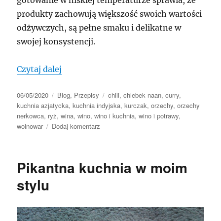
gotowanie w niskiej temperaturze sprawia, że
produkty zachowują większość swoich wartości
odżywczych, są pełne smaku i delikatne w
swojej konsystencji.
„Curry z wolnowaru – kurczak w sosie
Czytaj dalej
Data
Kategorie
Tagi
06/05/2020
Blog
,
Przepisy
chili
,
chlebek naan
,
curry
,
publikacji
kuchnia azjatycka
,
kuchnia indyjska
,
kurczak
,
orzechy
,
orzechy
nerkowca
,
ryż
,
wina
,
wino
,
wino i kuchnia
,
wino i potrawy
,
do
wolnowar
Dodaj komentarz
Curry
z
wolnowaru
Pikantna kuchnia w moim
–
kurczak
stylu
w
sosie
z
orzechów