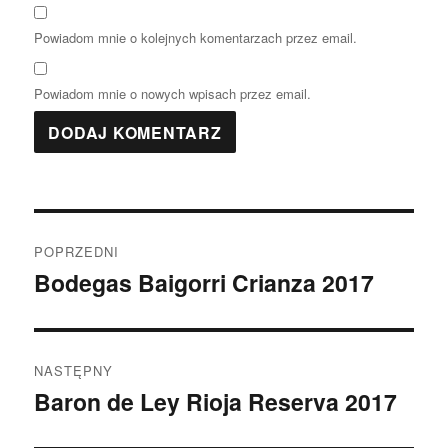
Powiadom mnie o kolejnych komentarzach przez email.
Powiadom mnie o nowych wpisach przez email.
Nawigacja
POPRZEDNI
wpisu
Bodegas Baigorri Crianza 2017
Poprzedni
wpis:
NASTĘPNY
Baron de Ley Rioja Reserva 2017
Następny
wpis: