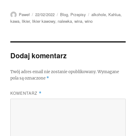
Autor
Data
Kategorie
Tagi
Paweł
22/02/2022
Blog
,
Przepisy
alkohole
,
Kahlua
,
publikacji
kawa
,
likier
,
likier kawowy
,
nalewka
,
wina
,
wino
Dodaj komentarz
Twój adres email nie zostanie opublikowany.
Wymagane
pola są oznaczone
*
KOMENTARZ
*