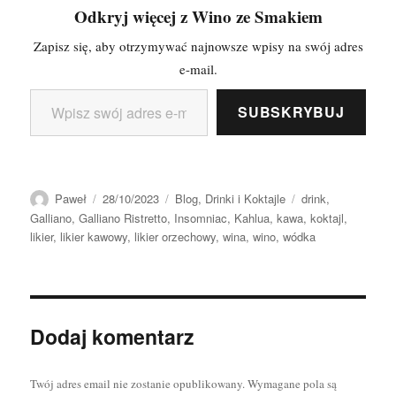
Odkryj więcej z Wino ze Smakiem
Zapisz się, aby otrzymywać najnowsze wpisy na swój adres
e-mail.
Wpisz swój adres e-mail…
SUBSKRYBUJ
Autor
Data
Kategorie
Tagi
Paweł
28/10/2023
Blog
,
Drinki i Koktajle
drink
,
publikacji
Galliano
,
Galliano Ristretto
,
Insomniac
,
Kahlua
,
kawa
,
koktajl
,
likier
,
likier kawowy
,
likier orzechowy
,
wina
,
wino
,
wódka
Dodaj komentarz
Twój adres email nie zostanie opublikowany.
Wymagane pola są