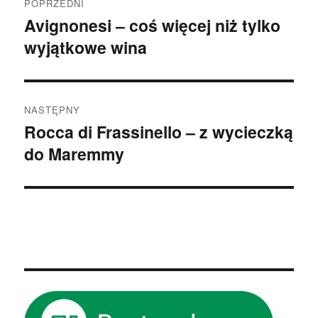
POPRZEDNI
wpisu
Avignonesi – coś więcej niż tylko
Poprzedni
wyjątkowe wina
wpis:
NASTĘPNY
Rocca di Frassinello – z wycieczką
Następny
do Maremmy
wpis: