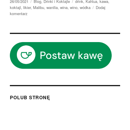
Data
Kategorie
Tagi
26/05/2021
Blog
,
Drinki i Koktajle
drink
,
Kahlua
,
kawa
,
publikacji
koktajl
,
likier
,
Malibu
,
wanilia
,
wina
,
wino
,
wódka
Dodaj
do
komentarz
Coconut
Espresso
POLUB STRONĘ