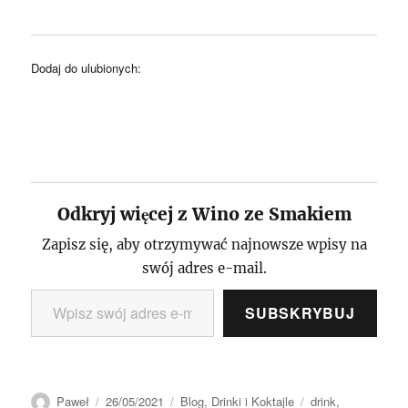
Dodaj do ulubionych:
Odkryj więcej z Wino ze Smakiem
Zapisz się, aby otrzymywać najnowsze wpisy na
swój adres e-mail.
Wpisz swój adres e-mail…
SUBSKRYBUJ
Autor
Data
Kategorie
Tagi
Paweł
26/05/2021
Blog
,
Drinki i Koktajle
drink
,