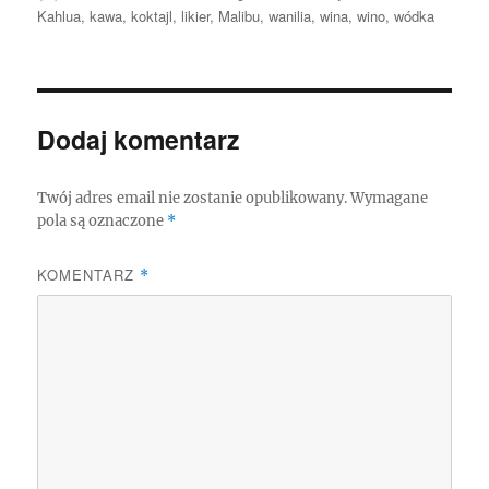
publikacji
Kahlua
,
kawa
,
koktajl
,
likier
,
Malibu
,
wanilia
,
wina
,
wino
,
wódka
Dodaj komentarz
Twój adres email nie zostanie opublikowany.
Wymagane
pola są oznaczone
*
KOMENTARZ
*