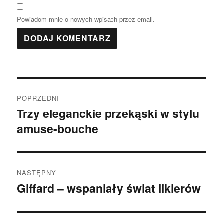
Powiadom mnie o nowych wpisach przez email.
Nawigacja
POPRZEDNI
wpisu
Trzy eleganckie przekąski w stylu
Poprzedni
amuse-bouche
wpis:
NASTĘPNY
Giffard – wspaniały świat likierów
Następny
wpis: