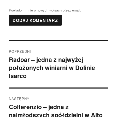
Powiadom mnie o nowych wpisach przez email.
Nawigacja
POPRZEDNI
wpisu
Radoar – jedna z najwyżej
Poprzedni
położonych winiarni w Dolinie
wpis:
Isarco
NASTĘPNY
Colterenzio – jedna z
Następny
najmłodszych spółdzielni w Alto
wpis: