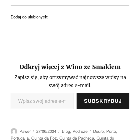
Dodaj do ulubionych:
Odkryj więcej z Wino ze Smakiem
Zapisz się, aby otrzymywać najnowsze wpisy na
swój adres e-mail.
Wpisz swój adres e-mail…
SUBSKRYBUJ
Autor
Data
Kategorie
Tagi
Paweł
27/06/2024
Blog
,
Podróże
Douro
,
Porto
,
publikacji
Portugalia
,
Quinta da Foz
,
Quinta da Pacheca
,
Quinta do