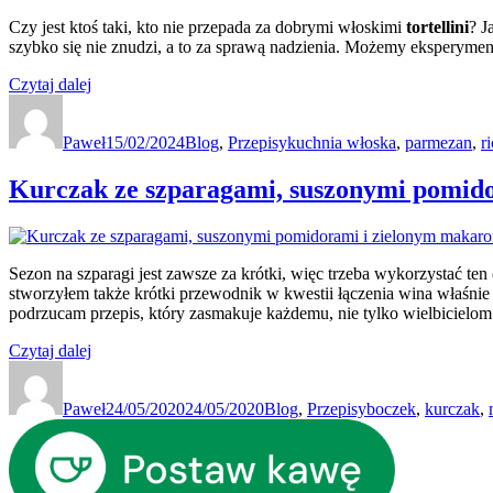
Czy jest ktoś taki, kto nie przepada za dobrymi włoskimi
tortellini
? J
szybko się nie znudzi, a to za sprawą nadzienia. Możemy eksperyme
„Tortellini
Czytaj dalej
Autor
z
Data
Kategorie
Tagi
ricottą
publikacji
Paweł
i
15/02/2024
Blog
,
Przepisy
kuchnia włoska
,
parmezan
,
r
pomidorami
zapiekane
Kurczak ze szparagami, suszonymi pomid
w
sosie
alfredo”
Sezon na szparagi jest zawsze za krótki, więc trzeba wykorzystać ten 
stworzyłem także krótki przewodnik w kwestii łączenia wina właśnie
podrzucam przepis, który zasmakuje każdemu, nie tylko wielbicielom
„Kurczak
Czytaj dalej
Autor
ze
Data
Kategorie
Tagi
szparagami,
publikacji
Paweł
suszonymi
24/05/2020
24/05/2020
Blog
,
Przepisy
boczek
,
kurczak
,
pomidorami
i
zielonym
makaronem”