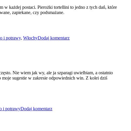
w każdej postaci. Pierożki tortellini to jedno z tych dań, które
owane, zapiekane, czy podsmażane.
do
Tortellini
o i potrawy
,
Włochy
Dodaj komentarz
z
ricottą
i
pomidorami
zapiekane
w
sosie
zęsto. Nie wiem jak wy, ale ja szparagi uwielbiam, a ostatnio
alfredo
go moje sugestie w zakresie odpowiednich win. Z kolei dziś
do
Kurczak
o i potrawy
Dodaj komentarz
ze
szparagami,
suszonymi
pomidorami
i