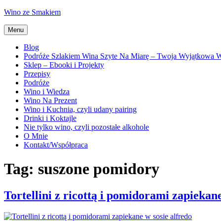
Przejdź
Wino ze Smakiem
do
treści
Menu
Blog
Podróże Szlakiem Wina Szyte Na Miarę – Twoja Wyjątkowa
Sklep – Ebooki i Projekty
Przepisy
Podróże
Wino i Wiedza
Wino Na Prezent
Wino i Kuchnia, czyli udany pairing
Drinki i Koktajle
Nie tylko wino, czyli pozostałe alkohole
O Mnie
Kontakt/Współpraca
Tag:
suszone pomidory
Tortellini z ricottą i pomidorami zapiekane