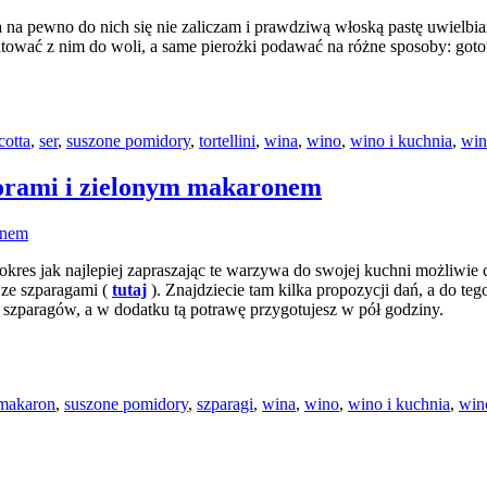
a na pewno do nich się nie zaliczam i prawdziwą włoską pastę uwielbiam 
ntować z nim do woli, a same pierożki podawać na różne sposoby: got
icotta
,
ser
,
suszone pomidory
,
tortellini
,
wina
,
wino
,
wino i kuchnia
,
win
orami i zielonym makaronem
okres jak najlepiej zapraszając te warzywa do swojej kuchni możliwie c
 ze szparagami (
tutaj
). Znajdziecie tam kilka propozycji dań, a do te
 szparagów, a w dodatku tą potrawę przygotujesz w pół godziny.
makaron
,
suszone pomidory
,
szparagi
,
wina
,
wino
,
wino i kuchnia
,
win