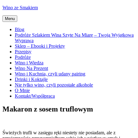
Przejdź
Wino ze Smakiem
do
treści
Menu
Blog
Podróże Szlakiem Wina Szyte Na Miarę – Twoja Wyjątkowa
Wyprawa
Sklep – Ebooki i Projekty
Przepisy
Podróże
Wino i Wiedza
Wino Na Prezent
Wino i Kuchnia, czyli udany pairing
Drinki i Koktajle
Nie tylko wino, czyli pozostałe alkohole
O Mnie
Kontakt/Współpraca
Makaron z sosem truflowym
Świeżych trufli w zasięgu ręki niestety nie posiadam, ale z