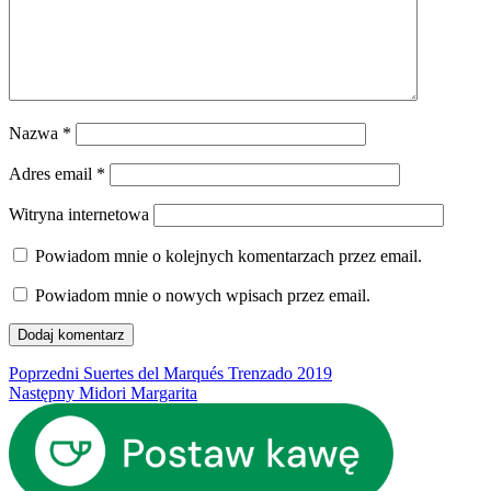
Nazwa
*
Adres email
*
Witryna internetowa
Powiadom mnie o kolejnych komentarzach przez email.
Powiadom mnie o nowych wpisach przez email.
Nawigacja
Poprzedni
Poprzedni
Suertes del Marqués Trenzado 2019
Następny
wpis:
Następny
Midori Margarita
wpisu
wpis: