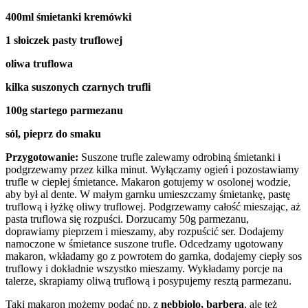
400ml śmietanki kremówki
1 słoiczek pasty truflowej
oliwa truflowa
kilka suszonych czarnych trufli
100g startego parmezanu
sól, pieprz do smaku
Przygotowanie:
Suszone trufle zalewamy odrobiną śmietanki i
podgrzewamy przez kilka minut. Wyłączamy ogień i pozostawiamy
trufle w ciepłej śmietance. Makaron gotujemy w osolonej wodzie,
aby był al dente. W małym garnku umieszczamy śmietankę, pastę
truflową i łyżkę oliwy truflowej. Podgrzewamy całość mieszając, aż
pasta truflowa się rozpuści. Dorzucamy 50g parmezanu,
doprawiamy pieprzem i mieszamy, aby rozpuścić ser. Dodajemy
namoczone w śmietance suszone trufle. Odcedzamy ugotowany
makaron, wkładamy go z powrotem do garnka, dodajemy ciepły sos
truflowy i dokładnie wszystko mieszamy. Wykładamy porcje na
talerze, skrapiamy oliwą truflową i posypujemy resztą parmezanu.
Taki makaron możemy podać np. z
nebbiolo, barberą
, ale też