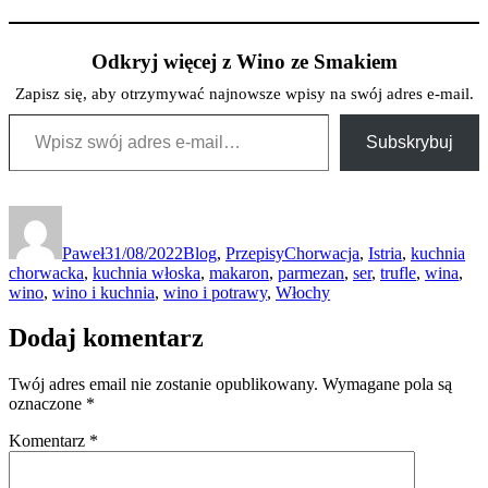
Odkryj więcej z Wino ze Smakiem
Zapisz się, aby otrzymywać najnowsze wpisy na swój adres e-mail.
Wpisz swój adres e-mail…
Subskrybuj
Autor
Data
Kategorie
Tagi
publikacji
Paweł
31/08/2022
Blog
,
Przepisy
Chorwacja
,
Istria
,
kuchnia
chorwacka
,
kuchnia włoska
,
makaron
,
parmezan
,
ser
,
trufle
,
wina
,
wino
,
wino i kuchnia
,
wino i potrawy
,
Włochy
Dodaj komentarz
Twój adres email nie zostanie opublikowany.
Wymagane pola są
oznaczone
*
Komentarz
*