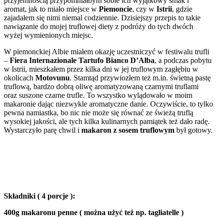
przyjemnością przypomniałbym sobie ich wyjątkowy smak i
aromat, jak to miało miejsce w
Piemoncie
, czy w
Istrii
, gdzie
zajadałem się nimi niemal codziennie. Dzisiejszy przepis to takie
nawiązanie do mojej truflowej diety z podróży do tych dwóch
wyżej wymienionych miejsc.
W piemonckiej Albie miałem okazję uczestniczyć w festiwalu trufli
–
Fiera Internazionale Tartufo Bianco D’Alba
, a podczas pobytu
w Istrii, mieszkałem przez kilka dni w jej truflowym zagłębiu w
okolicach
Motovunu
. Stamtąd przywiozłem też m.in. świetną pastę
truflową, bardzo dobrą oliwę aromatyzowaną czarnymi truflami
oraz suszone czarne trufle. To wszystko wylądowało w moim
makaronie dając niezwykle aromatyczne danie. Oczywiście, to tylko
pewna namiastka, bo nic nie może się równać ze świeżą truflą
wysokiej jakości, ale tych kilka kulinarnych pamiątek też dało radę.
Wystarczyło parę chwil i
makaron z sosem truflowym
był gotowy.
Składniki ( 4 porcje ):
400g makaronu penne ( można użyć też np. tagliatelle )