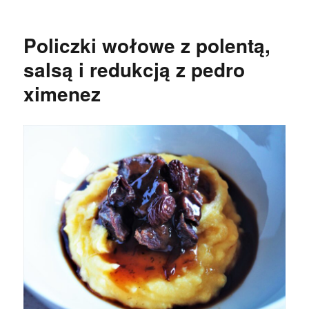
Lengua
al
ajillo,
Policzki wołowe z polentą,
czyli
ozór
salsą i redukcją z pedro
wołowy
ximenez
z
czosnkiem