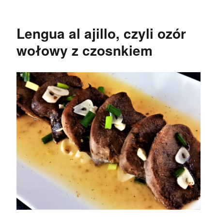
Wina
do
grilla
Lengua al ajillo, czyli ozór
wołowy z czosnkiem