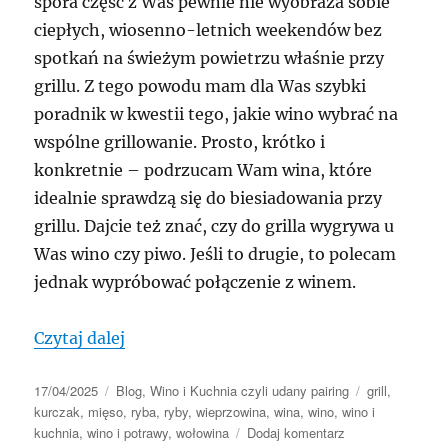
spora część z Was pewnie nie wyobraża sobie
ciepłych, wiosenno-letnich weekendów bez
spotkań na świeżym powietrzu właśnie przy
grillu. Z tego powodu mam dla Was szybki
poradnik w kwestii tego, jakie wino wybrać na
wspólne grillowanie. Prosto, krótko i
konkretnie – podrzucam Wam wina, które
idealnie sprawdzą się do biesiadowania przy
grillu. Dajcie też znać, czy do grilla wygrywa u
Was wino czy piwo. Jeśli to drugie, to polecam
jednak wypróbować połączenie z winem.
„Wina do grilla”
Czytaj dalej
Data
Kategorie
Tagi
17/04/2025
Blog
,
Wino i Kuchnia czyli udany pairing
grill
,
publikacji
kurczak
,
mięso
,
ryba
,
ryby
,
wieprzowina
,
wina
,
wino
,
wino i
do
kuchnia
,
wino i potrawy
,
wołowina
Dodaj komentarz