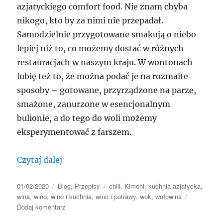
azjatyckiego comfort food. Nie znam chyba
nikogo, kto by za nimi nie przepadał.
Samodzielnie przygotowane smakują o niebo
lepiej niż to, co możemy dostać w różnych
restauracjach w naszym kraju. W wontonach
lubię też to, że można podać je na rozmaite
sposoby – gotowane, przyrządzone na parze,
smażone, zanurzone w esencjonalnym
bulionie, a do tego do woli możemy
eksperymentować z farszem.
„Pierożki wonton z kimchi”
Czytaj dalej
Data
Kategorie
Tagi
01/02/2020
Blog
,
Przepisy
chili
,
Kimchi
,
kuchnia azjatycka
,
publikacji
wina
,
wino
,
wino i kuchnia
,
wino i potrawy
,
wok
,
wołowina
do
Dodaj komentarz
Pierożki