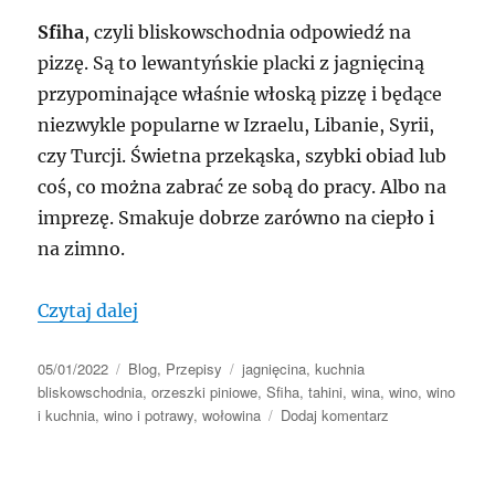
Sfiha
, czyli bliskowschodnia odpowiedź na
pizzę. Są to lewantyńskie placki z jagnięciną
przypominające właśnie włoską pizzę i będące
niezwykle popularne w Izraelu, Libanie, Syrii,
czy Turcji. Świetna przekąska, szybki obiad lub
coś, co można zabrać ze sobą do pracy. Albo na
imprezę. Smakuje dobrze zarówno na ciepło i
na zimno.
„Sfiha, czyli bliskowschodnia pizza”
Czytaj dalej
Data
Kategorie
Tagi
05/01/2022
Blog
,
Przepisy
jagnięcina
,
kuchnia
publikacji
bliskowschodnia
,
orzeszki piniowe
,
Sfiha
,
tahini
,
wina
,
wino
,
wino
do
i kuchnia
,
wino i potrawy
,
wołowina
Dodaj komentarz
Sfiha,
czyli
bliskowschodnia