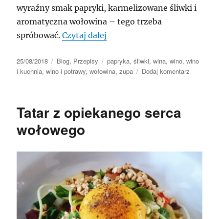
wyraźny smak papryki, karmelizowane śliwki i
aromatyczna wołowina – tego trzeba
„Krem z papryki z mieloną w
spróbować.
Czytaj dalej
Data
Kategorie
Tagi
25/08/2018
Blog
,
Przepisy
papryka
,
śliwki
,
wina
,
wino
,
wino
publikacji
do
i kuchnia
,
wino i potrawy
,
wołowina
,
zupa
Dodaj komentarz
Krem
z
papryki
Tatar z opiekanego serca
z
mieloną
wołowego
wołowiną
i
śliwkami