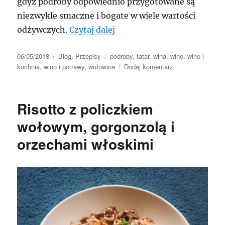
gdyż podroby odpowiednio przygotowane są
niezwykle smaczne i bogate w wiele wartości
„Tatar z opiekanego serca
odżywczych.
Czytaj dalej
Data
Kategorie
Tagi
06/05/2018
Blog
,
Przepisy
podroby
,
tatar
,
wina
,
wino
,
wino i
publikacji
do
kuchnia
,
wino i potrawy
,
wołowina
Dodaj komentarz
Tatar
z
opiekanego
Risotto z policzkiem
serca
wołowego
wołowym, gorgonzolą i
orzechami włoskimi