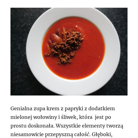
granatów
z
migdałowym
kuskusem
Genialna zupa krem z papryki z dodatkiem
mielonej wołowiny i śliwek, która jest po
prostu doskonała. Wszystkie elementy tworzą
niesamowicie przepyszną całość. Głęboki,