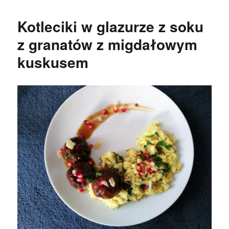
wonton
z
Kotleciki w glazurze z soku
kimchi
z granatów z migdałowym
kuskusem