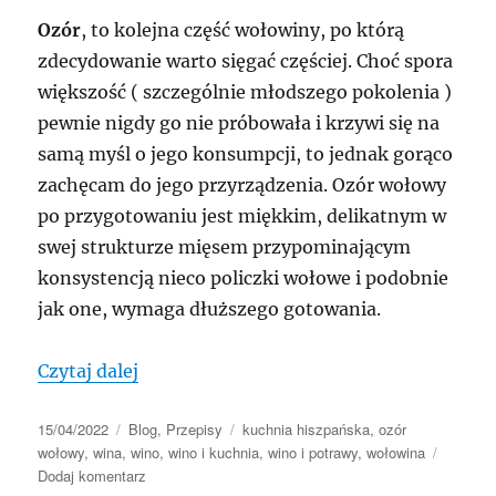
Ozór
, to kolejna część wołowiny, po którą
zdecydowanie warto sięgać częściej. Choć spora
większość ( szczególnie młodszego pokolenia )
pewnie nigdy go nie próbowała i krzywi się na
samą myśl o jego konsumpcji, to jednak gorąco
zachęcam do jego przyrządzenia. Ozór wołowy
po przygotowaniu jest miękkim, delikatnym w
swej strukturze mięsem przypominającym
konsystencją nieco policzki wołowe i podobnie
jak one, wymaga dłuższego gotowania.
„Lengua al ajillo, czyli ozór wołowy z c
Czytaj dalej
Data
Kategorie
Tagi
15/04/2022
Blog
,
Przepisy
kuchnia hiszpańska
,
ozór
publikacji
wołowy
,
wina
,
wino
,
wino i kuchnia
,
wino i potrawy
,
wołowina
do
Dodaj komentarz