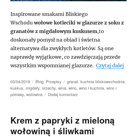
Inspirowane smakami Bliskiego
Wschodu
wołowe kotleciki w glazurze z soku z
granatów z migdałowym kuskusem
,to
doskonały pomysł na obiad i świetna
alternatywa dla zwykłych kotletów. Są one
naprawdę wyjątkowe, co zawdzięczają przede
„Kotl
wszystkim wspomnianej glazurze.
Czytaj dalej
Data
Kategorie
Tagi
03/04/2019
Blog
,
Przepisy
granat
,
kuchnia bliskowschodnia
,
publikacji
kuskus
,
migdały
,
orzechy
,
wina
,
wino
,
wino i kuchnia
,
wino i
do
potrawy
,
wołowina
Dodaj komentarz
Kotleciki
w
glazurze
Krem z papryki z mieloną
z
soku
wołowiną i śliwkami
z