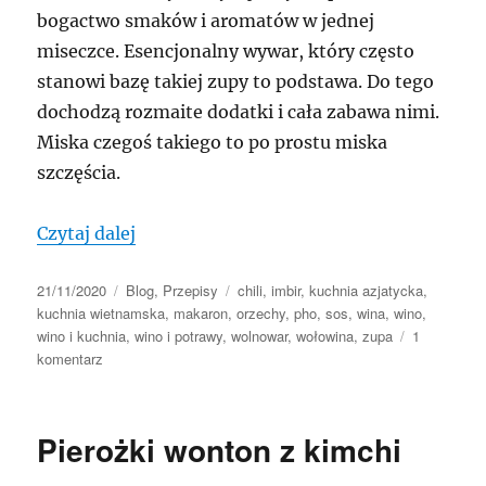
bogactwo smaków i aromatów w jednej
miseczce. Esencjonalny wywar, który często
stanowi bazę takiej zupy to podstawa. Do tego
dochodzą rozmaite dodatki i cała zabawa nimi.
Miska czegoś takiego to po prostu miska
szczęścia.
„Pho”
Czytaj dalej
Data
Kategorie
Tagi
21/11/2020
Blog
,
Przepisy
chili
,
imbir
,
kuchnia azjatycka
,
publikacji
kuchnia wietnamska
,
makaron
,
orzechy
,
pho
,
sos
,
wina
,
wino
,
wino i kuchnia
,
wino i potrawy
,
wolnowar
,
wołowina
,
zupa
1
do
komentarz
Pho
Pierożki wonton z kimchi