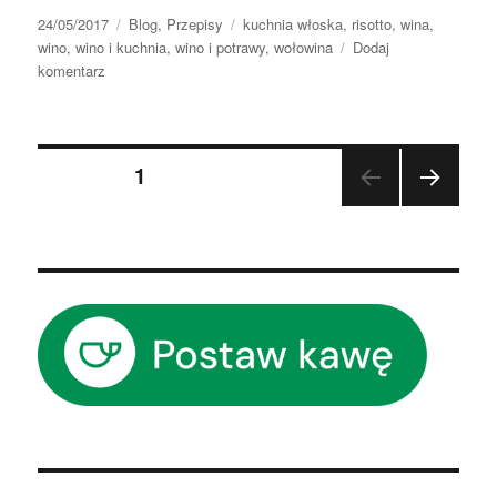
Data
Kategorie
Tagi
24/05/2017
Blog
,
Przepisy
kuchnia włoska
,
risotto
,
wina
,
publikacji
wino
,
wino i kuchnia
,
wino i potrawy
,
wołowina
Dodaj
do
komentarz
Risotto
z
policzkiem
Stronicowanie
wołowym,
STRONA
1
gorgonzolą
i
NAST
wpisów
orzechami
ĘPN
włoskimi
A
STR
ONA