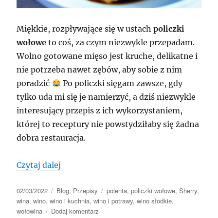
Miękkie, rozpływające się w ustach
policzki
wołowe
to coś, za czym niezwykle przepadam.
Wolno gotowane mięso jest kruche, delikatne i
nie potrzeba nawet zębów, aby sobie z nim
poradzić
Po policzki sięgam zawsze, gdy
tylko uda mi się je namierzyć, a dziś niezwykle
interesujący przepis z ich wykorzystaniem,
której to receptury nie powstydziłaby się żadna
dobra restauracja.
„Policzki wołowe z polentą, salsą i redu
Czytaj dalej
Data
Kategorie
Tagi
02/03/2022
Blog
,
Przepisy
polenta
,
policzki wołowe
,
Sherry
,
publikacji
wina
,
wino
,
wino i kuchnia
,
wino i potrawy
,
wino słodkie
,
do
wołowina
Dodaj komentarz