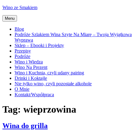
Przejdź
Wino ze Smakiem
do
treści
Menu
Blog
Podróże Szlakiem Wina Szyte Na Miarę – Twoja Wyjątkowa
Wyprawa
Sklep – Ebooki i Projekty
Przepisy
Podróże
Wino i Wiedza
Wino Na Prezent
Wino i Kuchnia, czyli udany pairing
Drinki i Koktajle
Nie tylko wino, czyli pozostałe alkohole
O Mnie
Kontakt/Współpraca
Tag:
wieprzowina
Wina do grilla