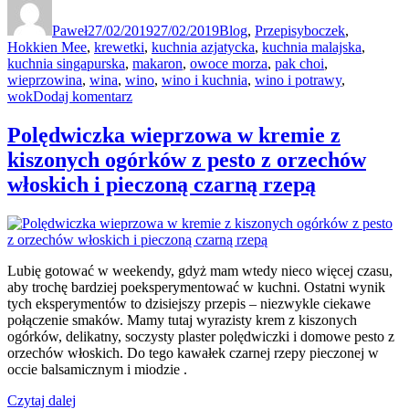
publikacji
Paweł
27/02/2019
27/02/2019
Blog
,
Przepisy
boczek
,
Hokkien Mee
,
krewetki
,
kuchnia azjatycka
,
kuchnia malajska
,
kuchnia singapurska
,
makaron
,
owoce morza
,
pak choi
,
wieprzowina
,
wina
,
wino
,
wino i kuchnia
,
wino i potrawy
,
do
wok
Dodaj komentarz
Hokkien
Mee
Polędwiczka wieprzowa w kremie z
kiszonych ogórków z pesto z orzechów
włoskich i pieczoną czarną rzepą
Lubię gotować w weekendy, gdyż mam wtedy nieco więcej czasu,
aby trochę bardziej poeksperymentować w kuchni. Ostatni wynik
tych eksperymentów to dzisiejszy przepis – niezwykle ciekawe
połączenie smaków. Mamy tutaj wyrazisty krem z kiszonych
ogórków, delikatny, soczysty plaster polędwiczki i domowe pesto z
orzechów włoskich. Do tego kawałek czarnej rzepy pieczonej w
occie balsamicznym i miodzie .
„Polędwiczka
Czytaj dalej