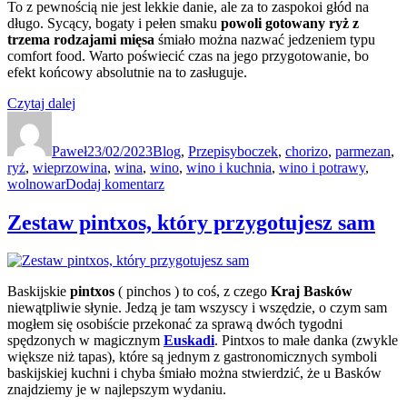
To z pewnością nie jest lekkie danie, ale za to zaspokoi głód na
długo. Sycący, bogaty i pełen smaku
powoli gotowany ryż z
trzema rodzajami mięsa
śmiało można nazwać jedzeniem typu
comfort food. Warto poświecić czas na jego przygotowanie, bo
efekt końcowy absolutnie na to zasługuje.
„Wolno
Czytaj dalej
Autor
gotowany
Data
Kategorie
Tagi
ryż
publikacji
Paweł
z
23/02/2023
Blog
,
Przepisy
boczek
,
chorizo
,
parmezan
,
ryż
,
wieprzowina
trzema
,
wina
,
wino
,
wino i kuchnia
,
wino i potrawy
,
do
wolnowar
Dodaj komentarz
rodzajami
Wolno
mięsa”
gotowany
Zestaw pintxos, który przygotujesz sam
ryż
z
trzema
rodzajami
Baskijskie
pintxos
( pinchos ) to coś, z czego
Kraj Basków
mięsa
niewątpliwie słynie. Jedzą je tam wszyscy i wszędzie, o czym sam
mogłem się osobiście przekonać za sprawą dwóch tygodni
spędzonych w magicznym
Euskadi
. Pintxos to małe danka (zwykle
większe niż tapas), które są jednym z gastronomicznych symboli
baskijskiej kuchni i chyba śmiało można stwierdzić, że u Basków
znajdziemy je w najlepszym wydaniu.