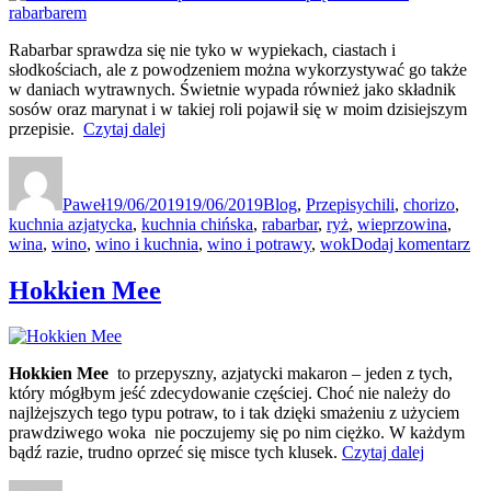
choy,
chili”
mieloną
wieprzowiną,
Rabarbar sprawdza się nie tyko w wypiekach, ciastach i
sosem
słodkościach, ale z powodzeniem można wykorzystywać go także
sojowym
w daniach wytrawnych. Świetnie wypada również jako składnik
i
sosów oraz marynat i w takiej roli pojawił się w moim dzisiejszym
chili
„Chińska
przepisie.
Czytaj dalej
smażona
Autor
Data
Kategorie
Tagi
wieprzowina
publikacji
z
Paweł
19/06/2019
19/06/2019
Blog
,
Przepisy
chili
,
chorizo
,
sosem
kuchnia azjatycka
,
kuchnia chińska
,
rabarbar
,
ryż
,
wieprzowina
,
pięć
do
wina
,
wino
,
wino i kuchnia
,
wino i potrawy
,
wok
Dodaj komentarz
smaków
Ch
z
sm
Hokkien Mee
rabarbarem”
wi
z
so
pię
Hokkien Mee
to przepyszny, azjatycki makaron – jeden z tych,
sm
który mógłbym jeść zdecydowanie częściej. Choć nie należy do
z
najlżejszych tego typu potraw, to i tak dzięki smażeniu z użyciem
ra
prawdziwego woka nie poczujemy się po nim ciężko. W każdym
„Hokkien
bądź razie, trudno oprzeć się misce tych klusek.
Czytaj dalej
Mee”
Autor
Data
Kategorie
Tagi