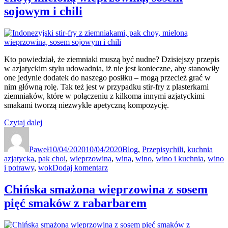
sojowym i chili
Kto powiedział, że ziemniaki muszą być nudne? Dzisiejszy przepis
w azjatyckim stylu udowadnia, iż nie jest konieczne, aby stanowiły
one jedynie dodatek do naszego posiłku – mogą przecież grać w
nim główną rolę. Tak też jest w przypadku stir-fry z plasterkami
ziemniaków, które w połączeniu z kilkoma innymi azjatyckimi
smakami tworzą niezwykle apetyczną kompozycję.
„Indonezyjski
Czytaj dalej
Autor
stir-
Data
Kategorie
Tagi
fry
publikacji
Paweł
z
10/04/2020
10/04/2020
Blog
,
Przepisy
chili
,
kuchnia
azjatycka
,
pak choi
ziemniakami,
,
wieprzowina
,
wina
,
wino
,
wino i kuchnia
,
wino
do
i potrawy
,
wok
pak
Dodaj komentarz
Indonezyjski
choy,
stir-
mieloną
Chińska smażona wieprzowina z sosem
fry
wieprzowiną,
pięć smaków z rabarbarem
z
sosem
ziemniakami,
sojowym
pak
i