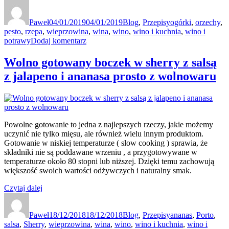
Autor
wieprzowa
Data
Kategorie
Tagi
w
publikacji
Paweł
kremie
04/01/2019
04/01/2019
Blog
,
Przepisy
ogórki
,
orzechy
,
pesto
,
rzepa
z
,
wieprzowina
,
wina
,
wino
,
wino i kuchnia
,
wino i
do
potrawy
Dodaj komentarz
kiszonych
Polędwiczka
ogórków
wieprzowa
z
Wolno gotowany boczek w sherry z salsą
w
pesto
z jalapeno i ananasa prosto z wolnowaru
kremie
z
z
orzechów
kiszonych
włoskich
ogórków
i
z
pieczoną
pesto
czarną
Powolne gotowanie to jedna z najlepszych rzeczy, jakie możemy
z
rzepą”
uczynić nie tylko mięsu, ale również wielu innym produktom.
orzechów
Gotowanie w niskiej temperaturze ( slow cooking ) sprawia, że
włoskich
składniki nie są poddawane wrzeniu , a przygotowywane w
i
temperaturze około 80 stopni lub niższej. Dzięki temu zachowują
pieczoną
większość swoich wartości odżywczych i naturalny smak.
czarną
„Wolno
rzepą
Czytaj dalej
Autor
gotowany
Data
Kategorie
Tagi
boczek
publikacji
Paweł
w
18/12/2018
18/12/2018
Blog
,
Przepisy
ananas
,
Porto
,
salsa
,
Sherry
sherry
,
wieprzowina
,
wina
,
wino
,
wino i kuchnia
,
wino i