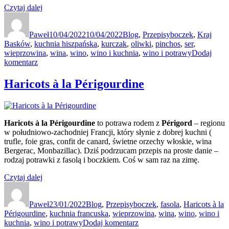
„Zestaw
Czytaj dalej
Autor
pintxos,
Data
Kategorie
Tagi
który
publikacji
Paweł
przygotujesz
10/04/2022
10/04/2022
Blog
,
Przepisy
boczek
,
Kraj
Basków
,
kuchnia hiszpańska
sam”
,
kurczak
,
oliwki
,
pinchos
,
ser
,
wieprzowina
,
wina
,
wino
,
wino i kuchnia
,
wino i potrawy
Dodaj
do
komentarz
Zestaw
pintxos,
Haricots à la Périgourdine
który
przygotujesz
sam
Haricots à la Périgourdine
to potrawa rodem z
Périgord
– regionu
w południowo-zachodniej Francji, który słynie z dobrej kuchni (
trufle, foie gras, confit de canard, świetne orzechy włoskie, wina
Bergerac, Monbazillac). Dziś podrzucam przepis na proste danie –
rodzaj potrawki z fasolą i boczkiem. Coś w sam raz na zimę.
„Haricots
Czytaj dalej
Autor
à
Data
Kategorie
Tagi
la
publikacji
Paweł
Périgourdine”
23/01/2022
Blog
,
Przepisy
boczek
,
fasola
,
Haricots à la
Périgourdine
,
kuchnia francuska
,
wieprzowina
,
wina
,
wino
,
wino i
do
kuchnia
,
wino i potrawy
Dodaj komentarz